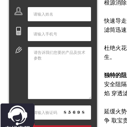
根源消除
快速导走
滤筒迅速
杜绝火花
生。
独特的阻
安全阻隔
焰 穿透
延缓火势
争 取宝