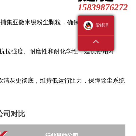
15839876272
有效捕集亚微米级粉尘颗粒，确保排放达标(如
梁经理
的抗拉强度、耐磨性和耐化学性，延长使用寿
反吹清灰更彻底，维持低运行阻力，保障除尘系统
公司对比